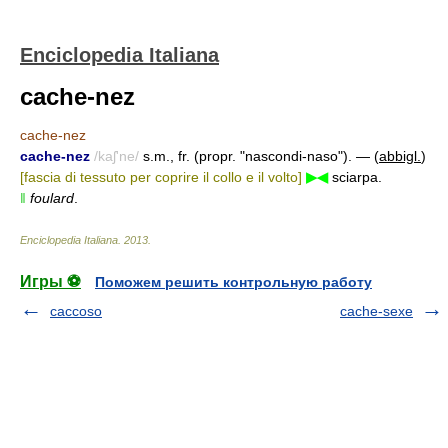
Enciclopedia Italiana
cache-nez
cache-nez
cache-nez
/kaʃ'ne/
s.m., fr. (propr. "nascondi-naso"). — (
abbigl.
)
[fascia di tessuto per coprire il collo e il volto]
▶◀
sciarpa.
‖
foulard
.
Enciclopedia Italiana
.
2013
.
Игры ⚽
Поможем решить контрольную работу
caccoso
cache-sexe