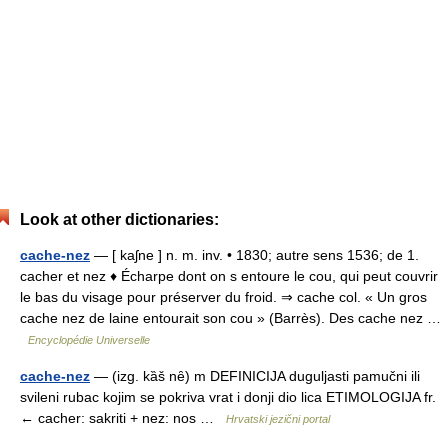
Look at other dictionaries:
cache-nez
— [ kaʃne ] n. m. inv. • 1830; autre sens 1536; de 1.
cacher et nez ♦ Écharpe dont on s entoure le cou, qui peut couvrir
le bas du visage pour préserver du froid. ⇒ cache col. « Un gros
cache nez de laine entourait son cou » (Barrès). Des cache nez …
Encyclopédie Universelle
cache-nez
— (izg. kȁš nȇ) m DEFINICIJA duguljasti pamučni ili
svileni rubac kojim se pokriva vrat i donji dio lica ETIMOLOGIJA fr.
← cacher: sakriti + nez: nos …
Hrvatski jezični portal