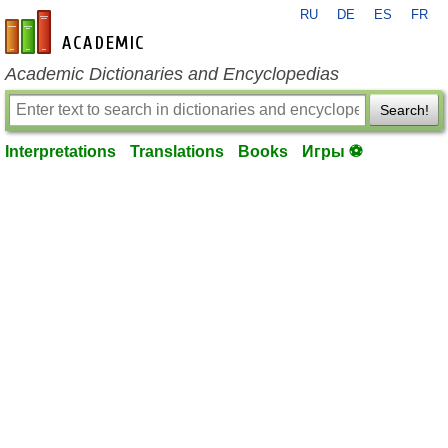
RU
DE
ES
FR
en-academic.com
Academic Dictionaries and Encyclopedias
Search!
Interpretations
Translations
Books
Игры ⚽