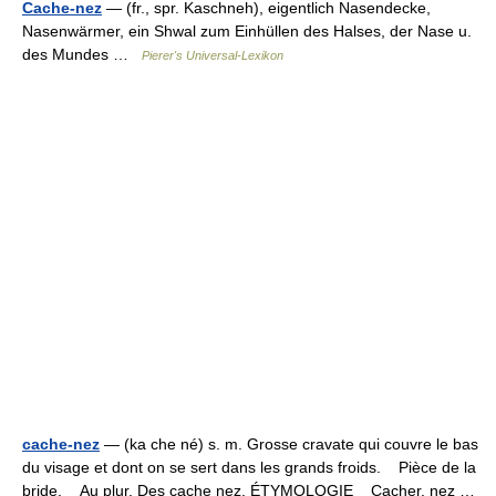
Cache-nez
— (fr., spr. Kaschneh), eigentlich Nasendecke,
Nasenwärmer, ein Shwal zum Einhüllen des Halses, der Nase u.
des Mundes …
Pierer's Universal-Lexikon
cache-nez
— (ka che né) s. m. Grosse cravate qui couvre le bas
du visage et dont on se sert dans les grands froids. Pièce de la
bride. Au plur. Des cache nez. ÉTYMOLOGIE Cacher, nez …