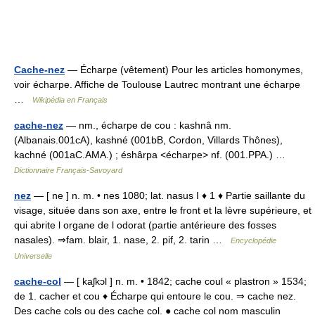
Cache-nez
— Écharpe (vêtement) Pour les articles homonymes,
voir écharpe. Affiche de Toulouse Lautrec montrant une écharpe
…
Wikipédia en Français
cache-nez
— nm., écharpe de cou : kashnâ nm.
(Albanais.001cA), kashné (001bB, Cordon, Villards Thônes),
kachné (001aC.AMA.) ; éshârpa <écharpe> nf. (001.PPA.) …
Dictionnaire Français-Savoyard
nez
— [ ne ] n. m. • nes 1080; lat. nasus I ♦ 1 ♦ Partie saillante du
visage, située dans son axe, entre le front et la lèvre supérieure, et
qui abrite l organe de l odorat (partie antérieure des fosses
nasales). ⇒fam. blair, 1. nase, 2. pif, 2. tarin …
Encyclopédie
Universelle
cache-col
— [ kaʃkɔl ] n. m. • 1842; cache coul « plastron » 1534;
de 1. cacher et cou ♦ Écharpe qui entoure le cou. ⇒ cache nez.
Des cache cols ou des cache col. ● cache col nom masculin