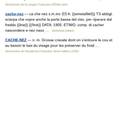
Dictionnaire de la Langue Française d'Émile Littré
cache-nez
— ca·che nez s.m.inv. ES fr. {{wmetafile0}} TS abbigl.
sciarpa che copre anche la parte bassa del viso, per riparare dal
freddo {{line}} {{/line}} DATA: 1905. ETIMO: comp. di cacher
nascondere e nez naso …
Dizionario italiano
CACHE-NEZ
— n. m. Grosse cravate dont on s’entoure le cou et
au besoin le bas du visage pour les préserver du froid …
Dictionnaire de l'Academie Francaise, 8eme edition (1935)