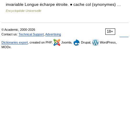
invariable Longue écharpe étroite. ● cache col (synonymes) …
Encyclopédie Universelle
© Academic, 2000-2026
18+
Contact us:
Technical Support
,
Advertising
Dictionaries export
, created on PHP,
Joomla,
Drupal,
WordPress,
MODx.